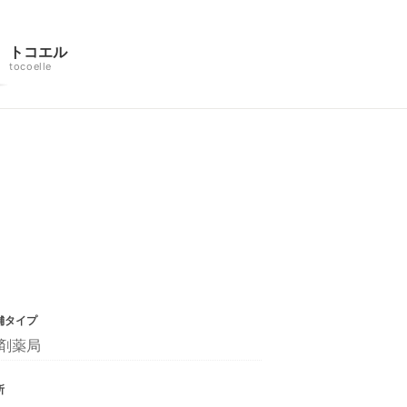
トコエル
tocoelle
舗タイプ
剤薬局
所