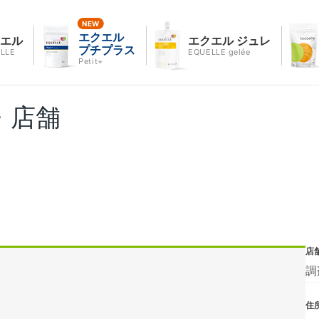
エクエル
クエル
エクエル ジュレ
プチプラス
LLE
EQUELLE gelée
Petit+
・店舗
店
調
住