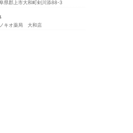
阜県郡上市大和町剣川添88-3
名
ノキオ薬局 大和店