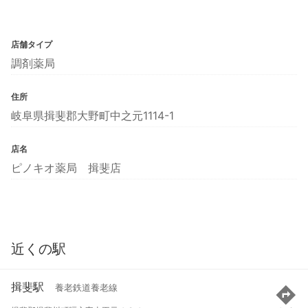
店舗タイプ
調剤薬局
住所
岐阜県揖斐郡大野町中之元1114-1
店名
ピノキオ薬局 揖斐店
近くの駅
揖斐駅
養老鉄道養老線