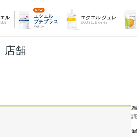
エクエル
クエル
エクエル ジュレ
プチプラス
LLE
EQUELLE gelée
Petit+
・店舗
店
調
住