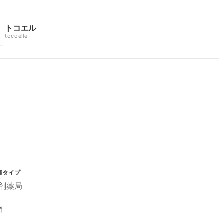
トコエル
tocoelle
舗タイプ
剤薬局
所