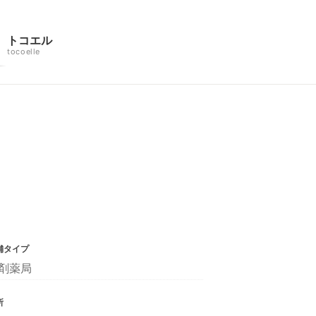
トコエル
tocoelle
舗タイプ
剤薬局
所