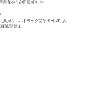
手県花巻市御田屋町4-34
名
剤薬局ツルハドラッグ花巻御田屋町店
保険調剤窓口）