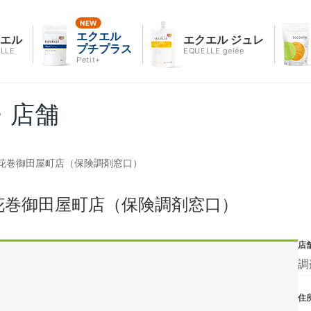
エクエル
クエル
エクエル ジュレ
プチプラス
LLE
EQUELLE gelée
Petit+
・店舗
花巻御田屋町店（保険調剤窓口）
花巻御田屋町店（保険調剤窓口）
店
調
住