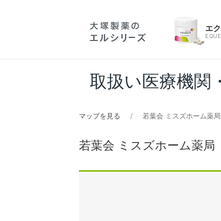
エ
EQUE
取扱い医療機関
マップを見る
若葉会 ミスズホーム薬局
若葉会 ミスズホーム薬局