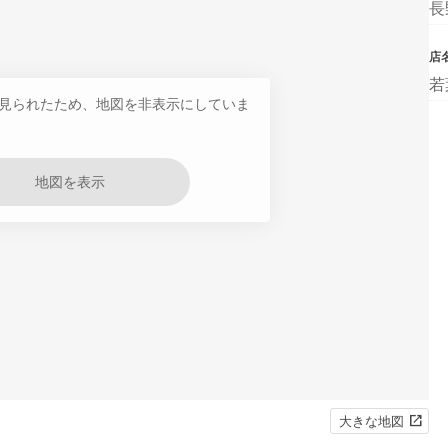
長
店
若
見られたため、地図を非表示にしていま
地図を表示
大きな地図