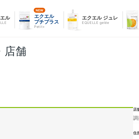
エクエル
クエル
エクエル ジュレ
プチプラス
LLE
EQUELLE gelée
Petit+
・店舗
店
調
住