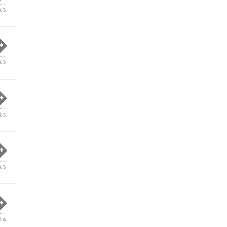
ート
見る
ート
見る
ート
見る
ート
見る
ート
見る