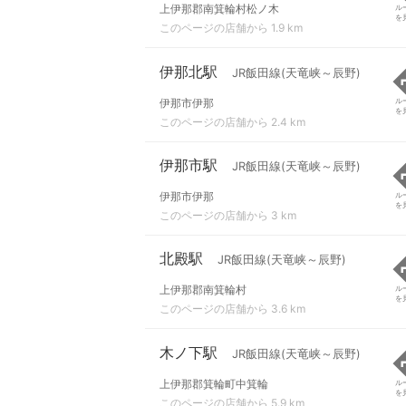
上伊那郡南箕輪村松ノ木
ル
を
このページの店舗から 1.9 km
伊那北駅
JR飯田線(天竜峡～辰野)
伊那市伊那
ル
を
このページの店舗から 2.4 km
伊那市駅
JR飯田線(天竜峡～辰野)
伊那市伊那
ル
を
このページの店舗から 3 km
北殿駅
JR飯田線(天竜峡～辰野)
上伊那郡南箕輪村
ル
を
このページの店舗から 3.6 km
木ノ下駅
JR飯田線(天竜峡～辰野)
上伊那郡箕輪町中箕輪
ル
を
このページの店舗から 5.9 km