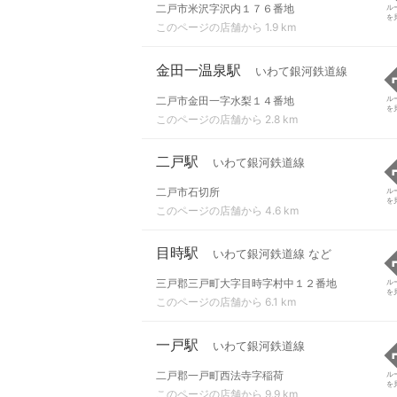
二戸市米沢字沢内１７６番地
ル
を
このページの店舗から 1.9 km
金田一温泉駅
いわて銀河鉄道線
二戸市金田一字水梨１４番地
ル
を
このページの店舗から 2.8 km
二戸駅
いわて銀河鉄道線
二戸市石切所
ル
を
このページの店舗から 4.6 km
目時駅
いわて銀河鉄道線 など
三戸郡三戸町大字目時字村中１２番地
ル
を
このページの店舗から 6.1 km
一戸駅
いわて銀河鉄道線
二戸郡一戸町西法寺字稲荷
ル
を
このページの店舗から 9.9 km