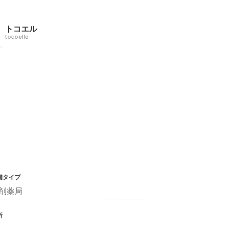
トコエル
tocoelle
舗タイプ
剤薬局
所