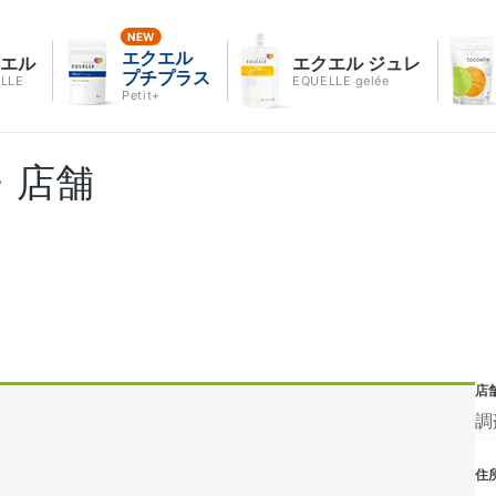
エクエル
クエル
エクエル ジュレ
プチプラス
LLE
EQUELLE gelée
Petit+
・店舗
店
調
住