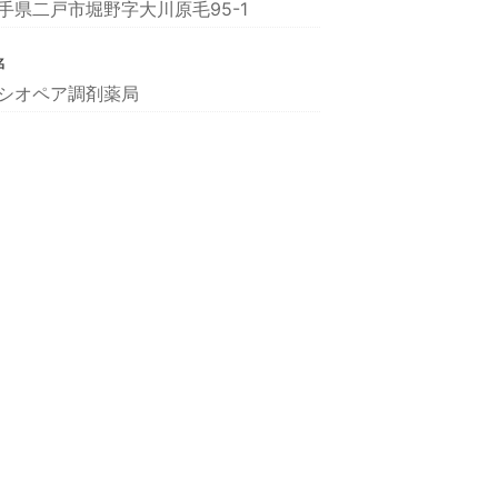
手県二戸市堀野字大川原毛95-1
名
シオペア調剤薬局