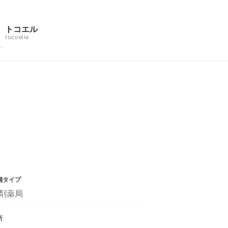
トコエル
tocoelle
舗タイプ
剤薬局
所