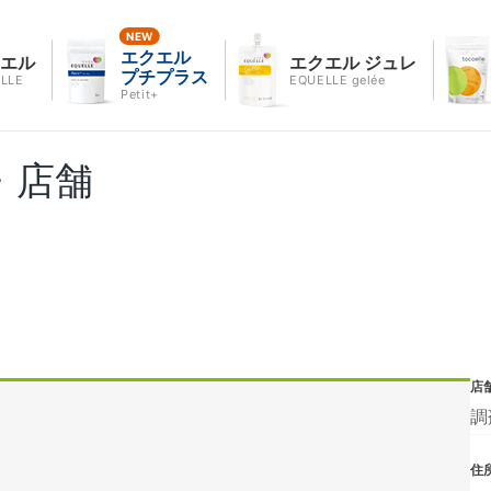
エクエル
クエル
エクエル ジュレ
プチプラス
LLE
EQUELLE gelée
Petit+
・店舗
店
調
住