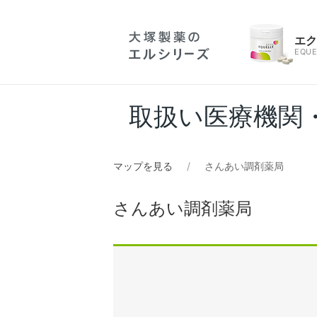
エ
EQUE
取扱い医療機関
マップを見る
さんあい調剤薬局
さんあい調剤薬局