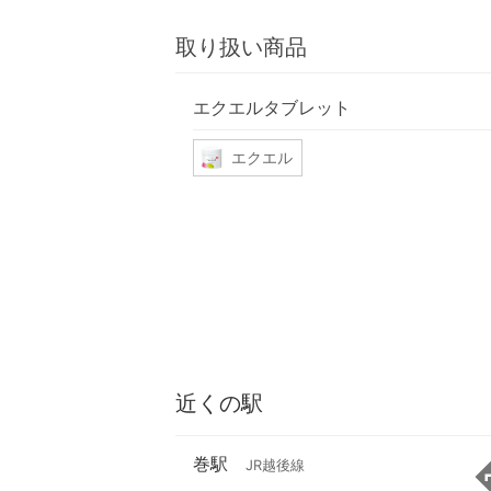
取り扱い商品
エクエルタブレット
エクエル
近くの駅
巻駅
JR越後線