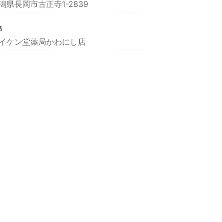
潟県長岡市古正寺1-2839
名
イケン堂薬局かわにし店