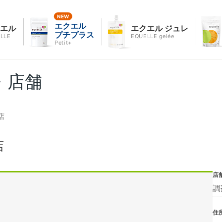
エクエル
クエル
エクエル ジュレ
プチプラス
LLE
EQUELLE gelée
Petit+
・店舗
店
店
店
調
住