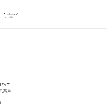
トコエル
tocoelle
舗タイプ
剤薬局
所