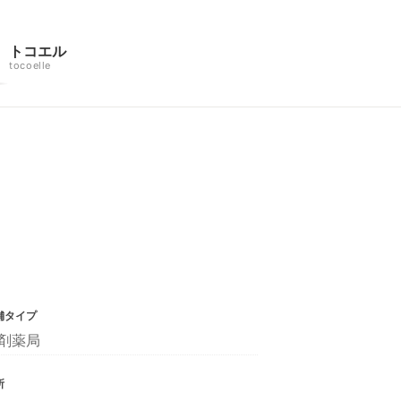
トコエル
tocoelle
舗タイプ
剤薬局
所