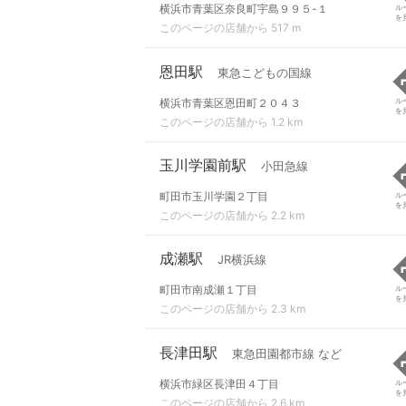
横浜市青葉区奈良町宇島９９５-１
ル
を
このページの店舗から 517 m
恩田駅
東急こどもの国線
横浜市青葉区恩田町２０４３
ル
を
このページの店舗から 1.2 km
玉川学園前駅
小田急線
町田市玉川学園２丁目
ル
を
このページの店舗から 2.2 km
成瀬駅
JR横浜線
町田市南成瀬１丁目
ル
を
このページの店舗から 2.3 km
長津田駅
東急田園都市線 など
横浜市緑区長津田４丁目
ル
を
このページの店舗から 2.6 km