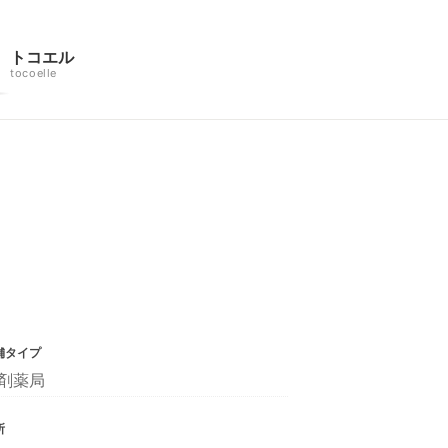
トコエル
tocoelle
舗タイプ
剤薬局
所