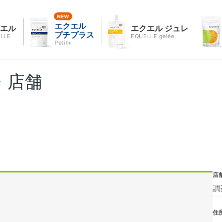
エクエル
クエル
エクエル ジュレ
プチプラス
LLE
EQUELLE gelée
Petit+
・店舗
店
調
住