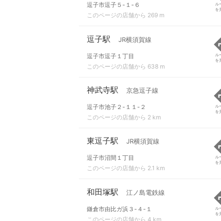
逗子市逗子５-１-６
ル
を
このページの店舗から 269 m
逗子駅
JR横須賀線
逗子市逗子１丁目
ル
を
このページの店舗から 638 m
神武寺駅
京急逗子線
逗子市池子２-１１-２
ル
を
このページの店舗から 2 km
東逗子駅
JR横須賀線
逗子市沼間１丁目
ル
を
このページの店舗から 2.1 km
和田塚駅
江ノ島電鉄線
鎌倉市由比ガ浜３-４-１
ル
を
このページの店舗から 4 km