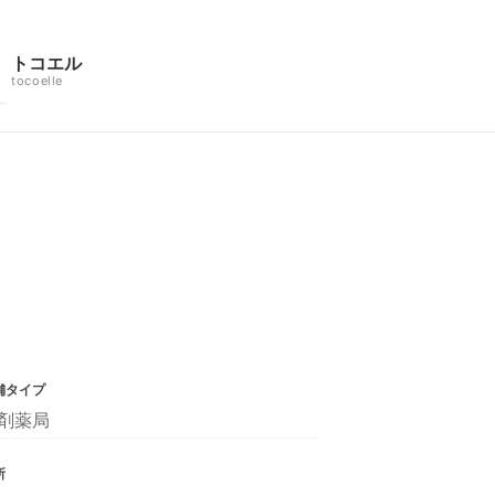
トコエル
tocoelle
舗タイプ
剤薬局
所