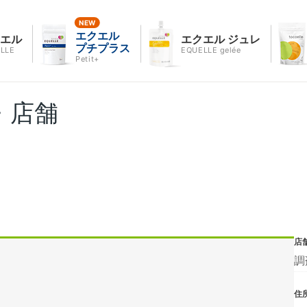
エクエル
クエル
エクエル ジュレ
プチプラス
LLE
EQUELLE gelée
Petit+
・店舗
店
調
住