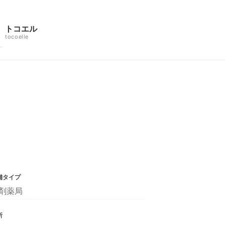
トコエル
tocoelle
舗タイプ
剤薬局
所