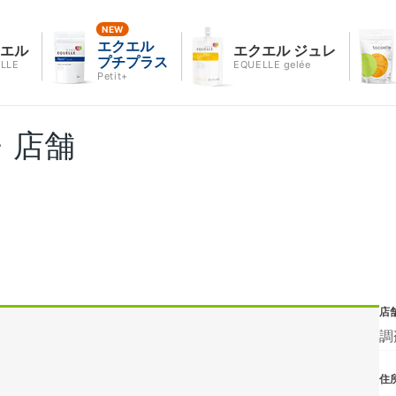
エクエル
クエル
エクエル ジュレ
プチプラス
LLE
EQUELLE gelée
Petit+
・店舗
店
調
住