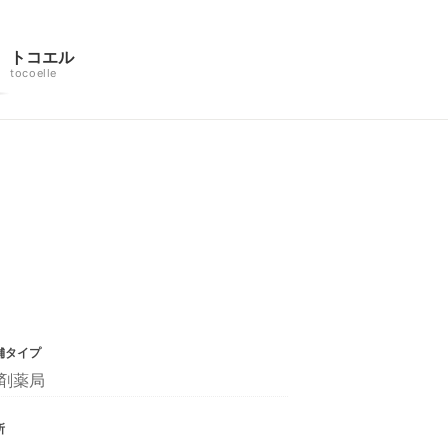
トコエル
tocoelle
舗タイプ
剤薬局
所