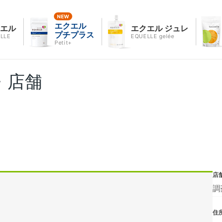
エクエル
クエル
エクエル ジュレ
プチプラス
LLE
EQUELLE gelée
Petit+
・店舗
店
調
住