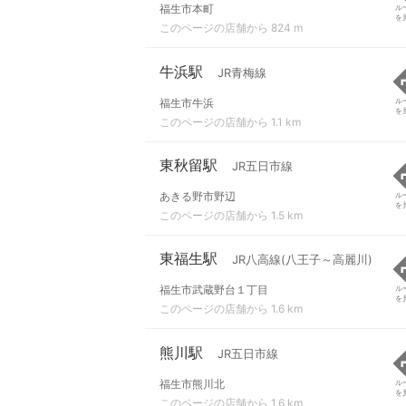
福生市本町
ル
を
このページの店舗から 824 m
牛浜駅
JR青梅線
福生市牛浜
ル
を
このページの店舗から 1.1 km
東秋留駅
JR五日市線
あきる野市野辺
ル
を
このページの店舗から 1.5 km
東福生駅
JR八高線(八王子～高麗川)
福生市武蔵野台１丁目
ル
を
このページの店舗から 1.6 km
熊川駅
JR五日市線
福生市熊川北
ル
を
このページの店舗から 1.6 km