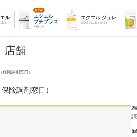
エクエル
クエル
エクエル ジュレ
プチプラス
LLE
EQUELLE gelée
Petit+
・店舗
（保険調剤窓口）
（保険調剤窓口）
店
調
住