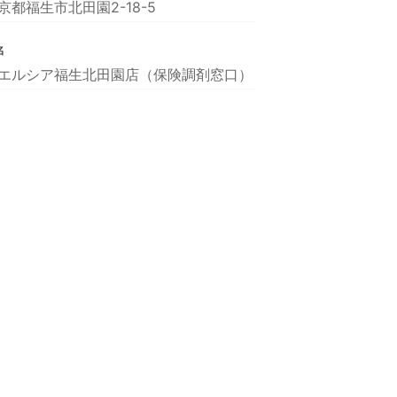
京都福生市北田園2-18-5
名
エルシア福生北田園店（保険調剤窓口）