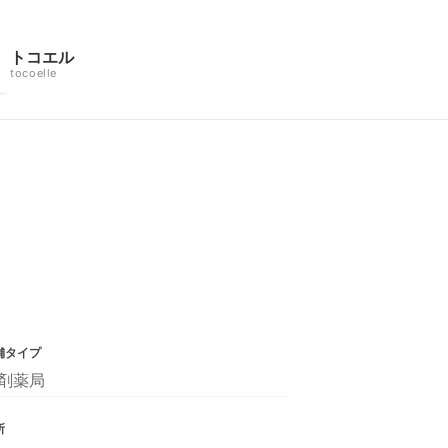
トコエル
tocoelle
舗タイプ
剤薬局
所