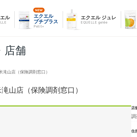
エクエル
クエル
エクエル ジュレ
プチプラス
LLE
EQUELLE gelée
Petit+
・店舗
米滝山店（保険調剤窓口）
米滝山店（保険調剤窓口）
店
調
住