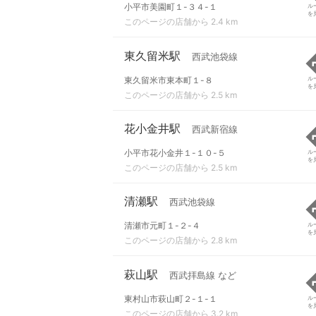
小平市美園町１-３４-１
ル
を
このページの店舗から 2.4 km
東久留米駅
西武池袋線
東久留米市東本町１-８
ル
を
このページの店舗から 2.5 km
花小金井駅
西武新宿線
小平市花小金井１-１０-５
ル
を
このページの店舗から 2.5 km
清瀬駅
西武池袋線
清瀬市元町１-２-４
ル
を
このページの店舗から 2.8 km
萩山駅
西武拝島線 など
東村山市萩山町２-１-１
ル
を
このページの店舗から 3.2 km