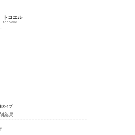
トコエル
tocoelle
舗タイプ
剤薬局
所