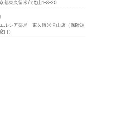
京都東久留米市滝山1-8-20
名
エルシア薬局 東久留米滝山店（保険調
窓口）