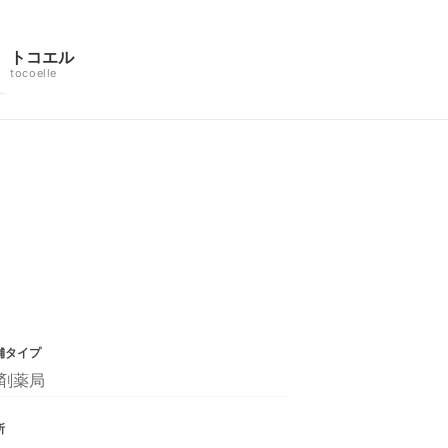
トコエル
tocoelle
舗タイプ
剤薬局
所