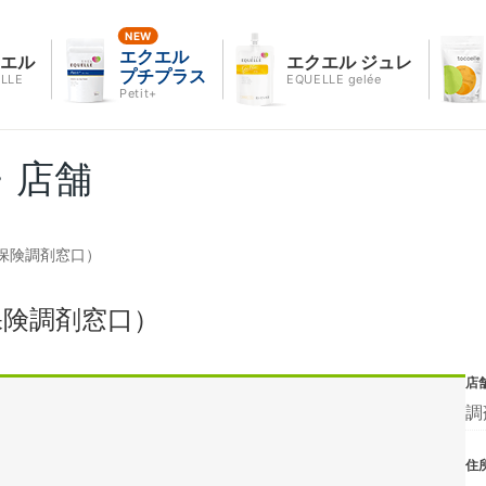
エクエル
クエル
エクエル ジュレ
プチプラス
LLE
EQUELLE gelée
Petit+
・店舗
保険調剤窓口）
保険調剤窓口）
店
調
住