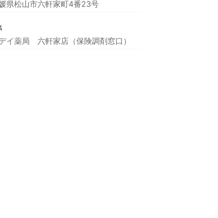
媛県松山市六軒家町4番23号
名
デイ薬局 六軒家店（保険調剤窓口）