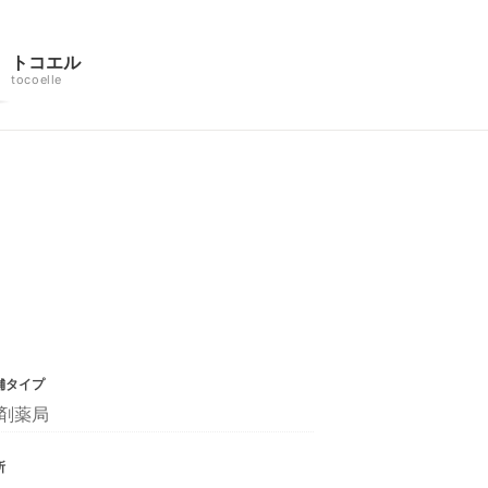
トコエル
tocoelle
舗タイプ
剤薬局
所