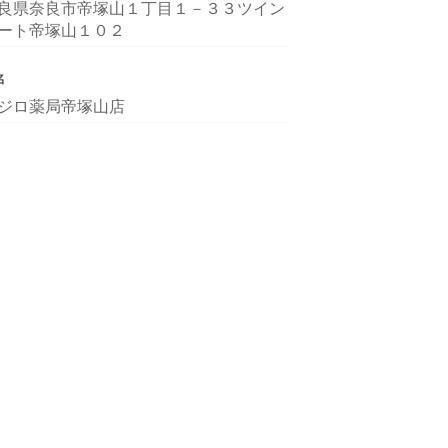
良県奈良市帝塚山１丁目１－３３ツイン
ート帝塚山１０２
名
ジロ薬局帝塚山店