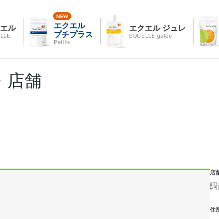
エクエル
クエル
エクエル ジュレ
プチプラス
LLE
EQUELLE gelée
Petit+
・店舗
店
調
住