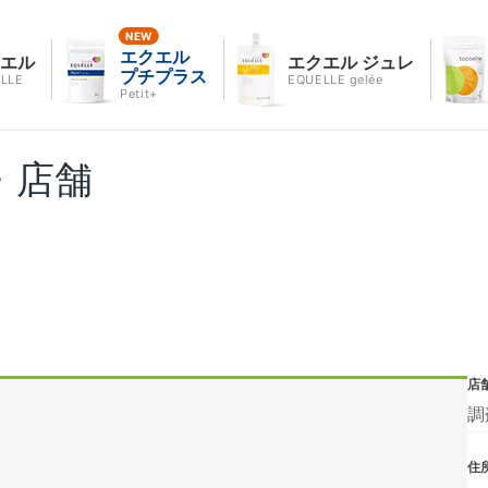
エクエル
クエル
エクエル ジュレ
プチプラス
LLE
EQUELLE gelée
Petit+
・店舗
店
調
住