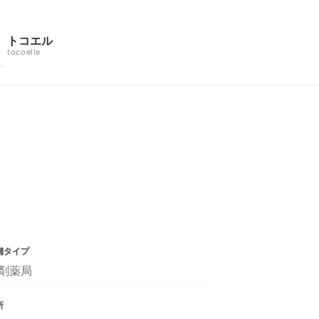
トコエル
tocoelle
舗タイプ
剤薬局
所