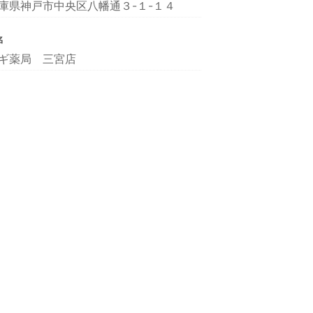
庫県神戸市中央区八幡通３-１-１４
名
ギ薬局 三宮店