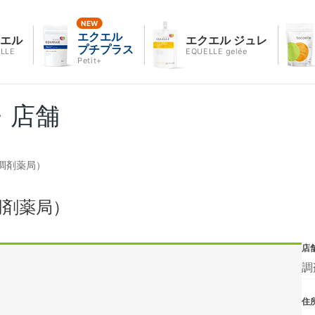
エクエル
クエル
エクエル ジュレ
プチプラス
LLE
EQUELLE gelée
Petit+
・店舗
調剤薬局）
調剤薬局）
店
調
住