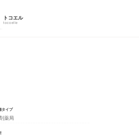
トコエル
tocoelle
舗タイプ
剤薬局
所