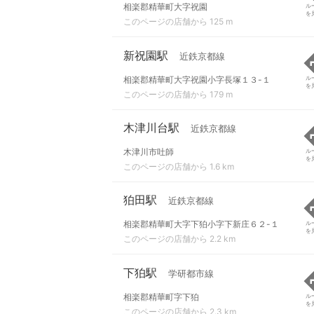
相楽郡精華町大字祝園
ル
を
このページの店舗から 125 m
新祝園駅
近鉄京都線
相楽郡精華町大字祝園小字長塚１３-１
ル
を
このページの店舗から 179 m
木津川台駅
近鉄京都線
木津川市吐師
ル
を
このページの店舗から 1.6 km
狛田駅
近鉄京都線
相楽郡精華町大字下狛小字下新庄６２-１
ル
を
このページの店舗から 2.2 km
下狛駅
学研都市線
相楽郡精華町字下狛
ル
を
このページの店舗から 2.3 km