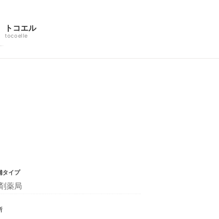
トコエル
tocoelle
舗タイプ
剤薬局
所