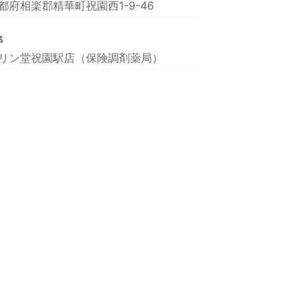
都府相楽郡精華町祝園西1-9-46
名
リン堂祝園駅店（保険調剤薬局）