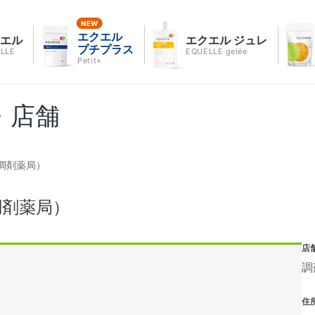
エクエル
クエル
エクエル ジュレ
プチプラス
LLE
EQUELLE gelée
Petit+
・店舗
調剤薬局）
調剤薬局）
店
調
住