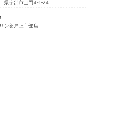
口県宇部市山門4-1-24
名
リン薬局上宇部店