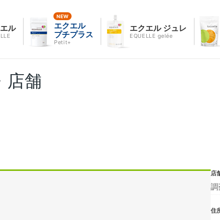
エクエル
クエル
エクエル ジュレ
プチプラス
LLE
EQUELLE gelée
Petit+
・店舗
店
調
住