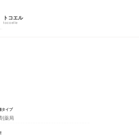
トコエル
tocoelle
舗タイプ
剤薬局
所