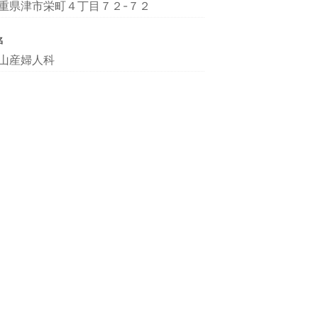
重県津市栄町４丁目７２-７２
名
山産婦人科