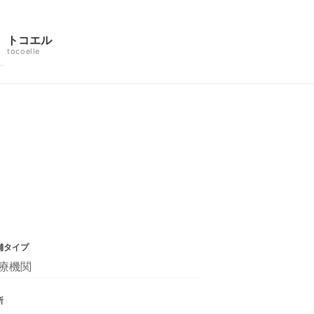
トコエル
tocoelle
舗タイプ
療機関
所