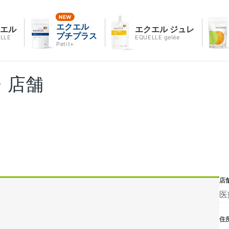
エクエル
クエル
エクエル ジュレ
プチプラス
LLE
EQUELLE gelée
Petit+
・店舗
店
医
住