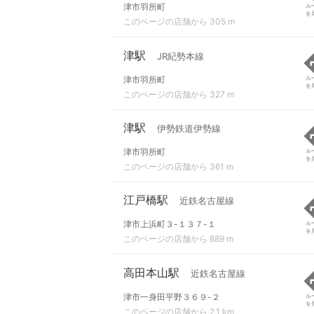
津市羽所町
ル
を
このページの店舗から 305 m
津駅
JR紀勢本線
津市羽所町
ル
を
このページの店舗から 327 m
津駅
伊勢鉄道伊勢線
津市羽所町
ル
を
このページの店舗から 361 m
江戸橋駅
近鉄名古屋線
津市上浜町３-１３７-１
ル
を
このページの店舗から 889 m
高田本山駅
近鉄名古屋線
津市一身田平野３６９-２
ル
を
このページの店舗から 2.1 km