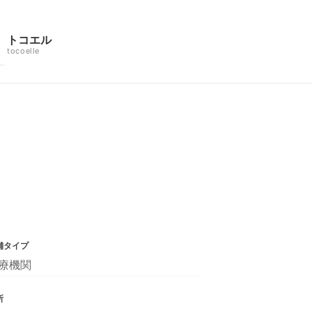
トコエル
tocoelle
舗タイプ
療機関
所