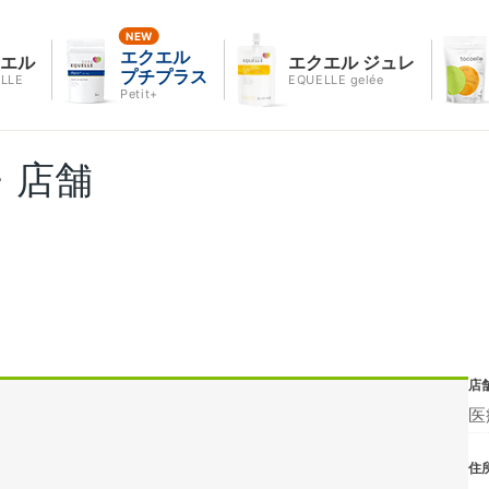
エクエル
クエル
エクエル ジュレ
プチプラス
LLE
EQUELLE gelée
Petit+
・店舗
店
医
住