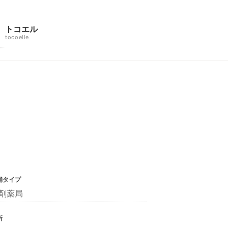
トコエル
tocoelle
舗タイプ
剤薬局
所