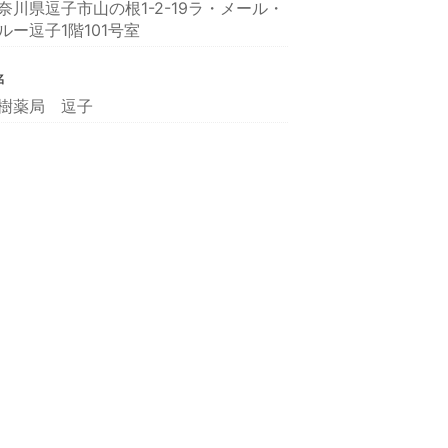
奈川県逗子市山の根1-2-19ラ・メール・
ルー逗子1階101号室
名
樹薬局 逗子