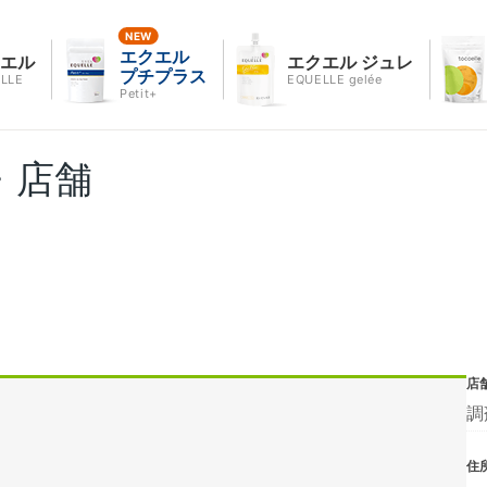
エクエル
クエル
エクエル ジュレ
プチプラス
LLE
EQUELLE gelée
Petit+
・店舗
店
調
住