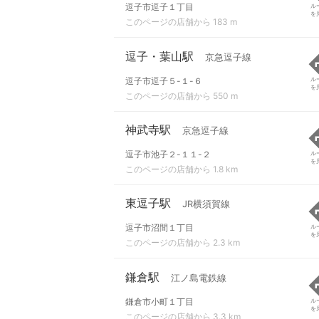
逗子市逗子１丁目
ル
を
このページの店舗から 183 m
逗子・葉山駅
京急逗子線
逗子市逗子５-１-６
ル
を
このページの店舗から 550 m
神武寺駅
京急逗子線
逗子市池子２-１１-２
ル
を
このページの店舗から 1.8 km
東逗子駅
JR横須賀線
逗子市沼間１丁目
ル
を
このページの店舗から 2.3 km
鎌倉駅
江ノ島電鉄線
鎌倉市小町１丁目
ル
を
このページの店舗から 3.3 km