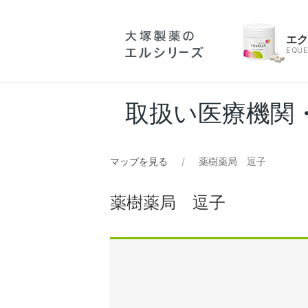
エ
EQUE
取扱い医療機関
マップを見る
薬樹薬局 逗子
薬樹薬局 逗子