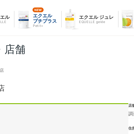
エクエル
クエル
エクエル ジュレ
プチプラス
LLE
EQUELLE gelée
Petit+
・店舗
店
店
店
調
住