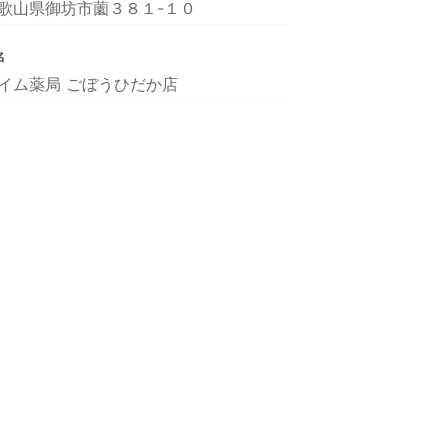
歌山県御坊市薗３８１-１０
名
イム薬局 ごぼうひだか店