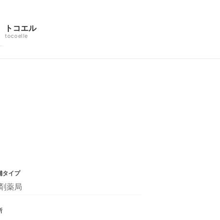
トコエル
tocoelle
舗タイプ
剤薬局
所