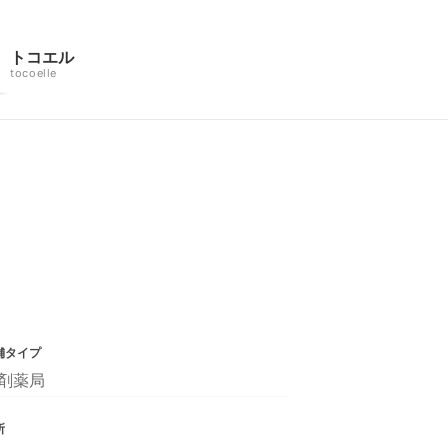
トコエル
tocoelle
舗タイプ
剤薬局
所