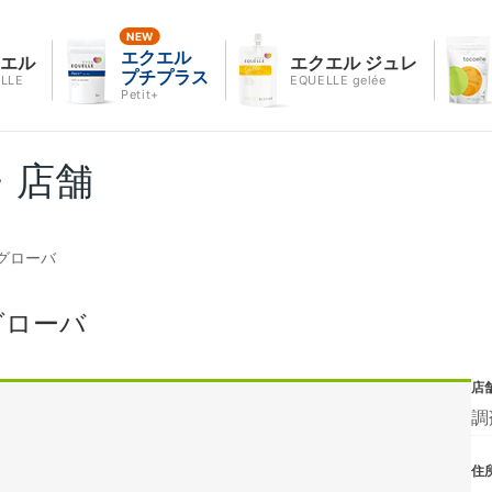
エクエル
クエル
エクエル ジュレ
プチプラス
LLE
EQUELLE gelée
Petit+
・店舗
グローバ
グローバ
店
調
住