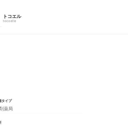
トコエル
tocoelle
舗タイプ
剤薬局
所