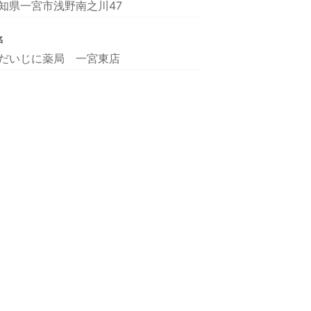
知県一宮市浅野南之川47
名
だいじに薬局 一宮東店