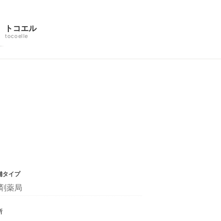
トコエル
tocoelle
舗タイプ
剤薬局
所