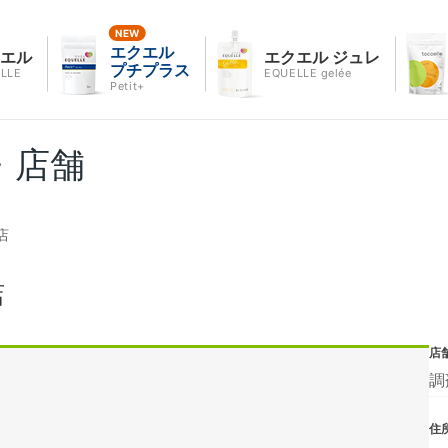
エクエル
クエル
エクエル ジュレ
プチプラス
LLE
EQUELLE gelée
Petit+
・店舗
店
店
店
調
住