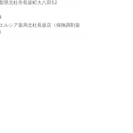
梨県北杜市長坂町大八田52
名
エルシア薬局北杜長坂店（保険調剤薬
）