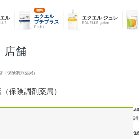
エクエル
クエル
エクエル ジュレ
プチプラス
LLE
EQUELLE gelée
Petit+
・店舗
店（保険調剤薬局）
店（保険調剤薬局）
店
調
住