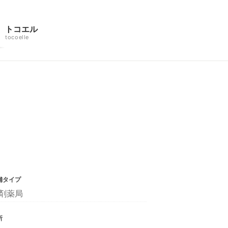
トコエル
tocoelle
舗タイプ
剤薬局
所