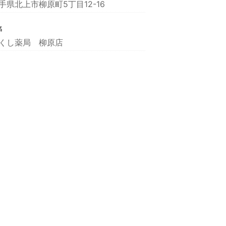
手県北上市柳原町5丁目12-16
名
くし薬局 柳原店