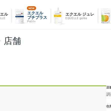
エクエル
クエル
エクエル ジュレ
プチプラス
LLE
EQUELLE gelée
Petit+
・店舗
店
調
住