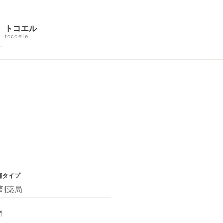
トコエル
tocoelle
舗タイプ
剤薬局
所