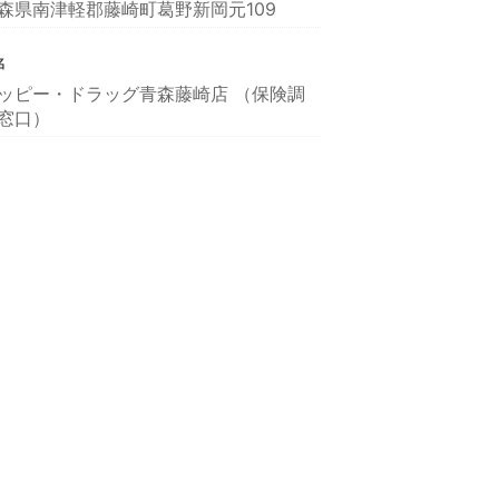
森県南津軽郡藤崎町葛野新岡元109
名
ッピー・ドラッグ青森藤崎店 （保険調
窓口）