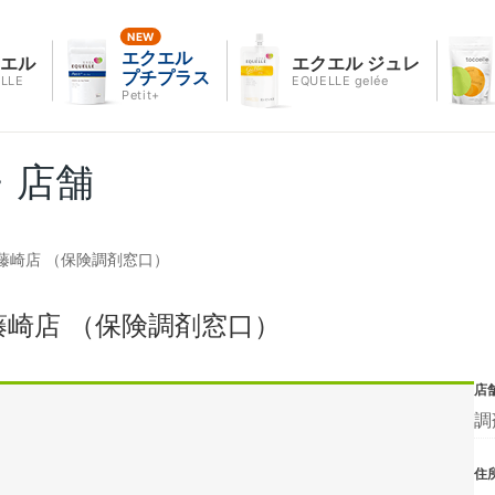
エクエル
クエル
エクエル ジュレ
プチプラス
LLE
EQUELLE gelée
Petit+
・店舗
藤崎店 （保険調剤窓口）
崎店 （保険調剤窓口）
店
調
住