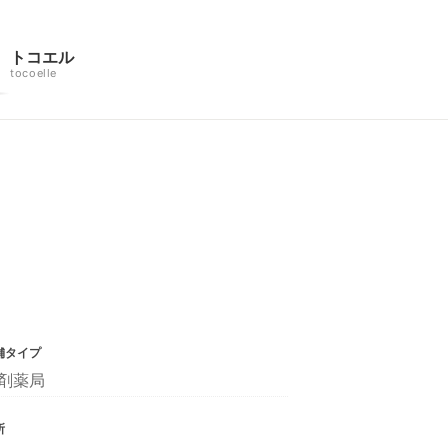
トコエル
tocoelle
舗タイプ
剤薬局
所