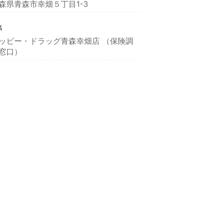
森県青森市幸畑５丁目1-3
名
ッピー・ドラッグ青森幸畑店 （保険調
窓口）