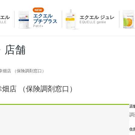
エクエル
クエル
エクエル ジュレ
プチプラス
LLE
EQUELLE gelée
Petit+
・店舗
幸畑店 （保険調剤窓口）
畑店 （保険調剤窓口）
店
調
住