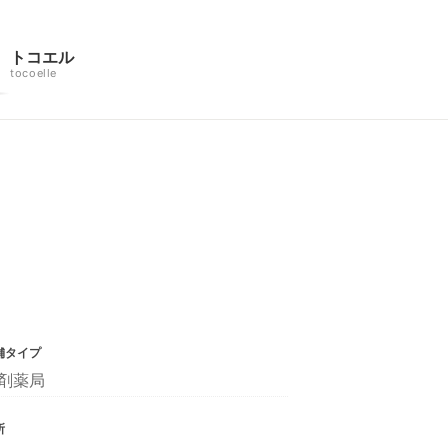
トコエル
tocoelle
舗タイプ
剤薬局
所