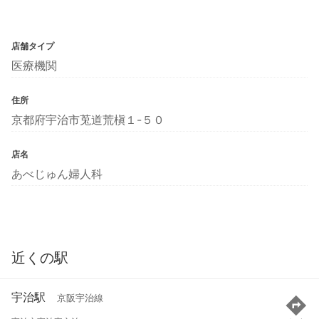
店舗タイプ
医療機関
住所
京都府宇治市莵道荒槇１-５０
店名
あべじゅん婦人科
近くの駅
宇治駅
京阪宇治線