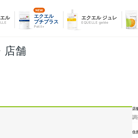
エクエル
クエル
エクエル ジュレ
プチプラス
LLE
EQUELLE gelée
Petit+
・店舗
店
調
住