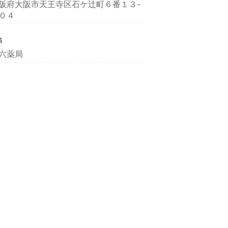
阪府大阪市天王寺区石ケ辻町６番１３-
０４
名
六薬局