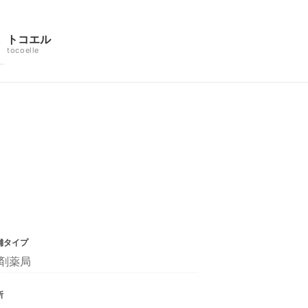
トコエル
tocoelle
舗タイプ
剤薬局
所