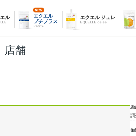
エクエル
クエル
エクエル ジュレ
プチプラス
LLE
EQUELLE gelée
Petit+
・店舗
店
調
住