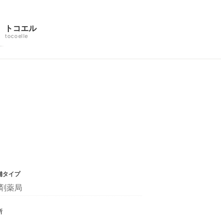
トコエル
tocoelle
舗タイプ
剤薬局
所