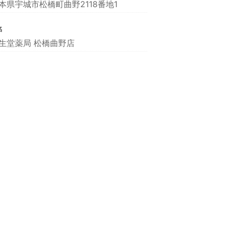
本県宇城市松橋町曲野2118番地1
名
生堂薬局 松橋曲野店