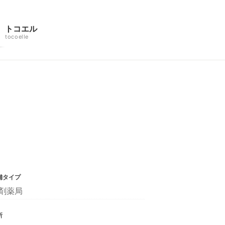
トコエル
tocoelle
舗タイプ
剤薬局
所