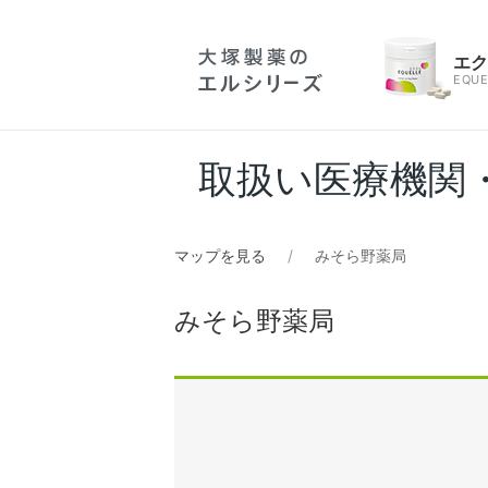
エ
EQUE
取扱い医療機関
マップを見る
みそら野薬局
みそら野薬局