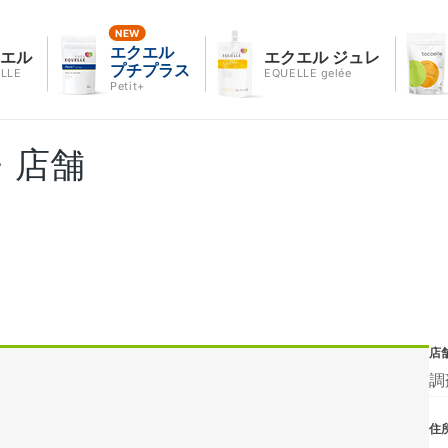
エクエル
クエル
エクエル ジュレ
プチプラス
LLE
EQUELLE gelée
Petit+
・店舗
店
調
住