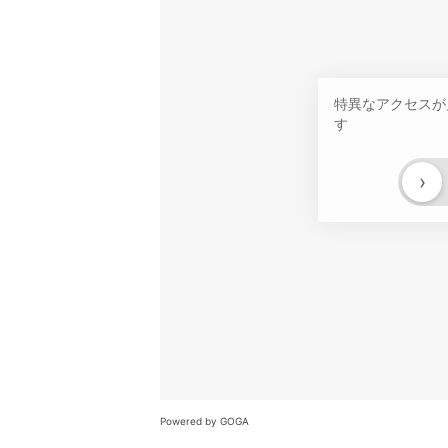
特異なアクセスが
す
›
Powered by GOGA