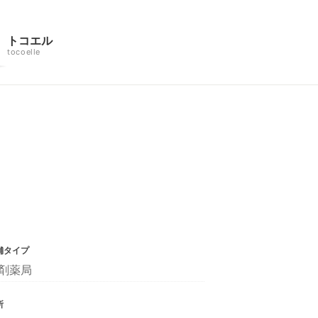
トコエル
tocoelle
舗タイプ
剤薬局
所