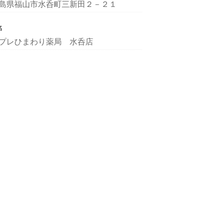
島県福山市水呑町三新田２－２１
名
プレひまわり薬局 水呑店