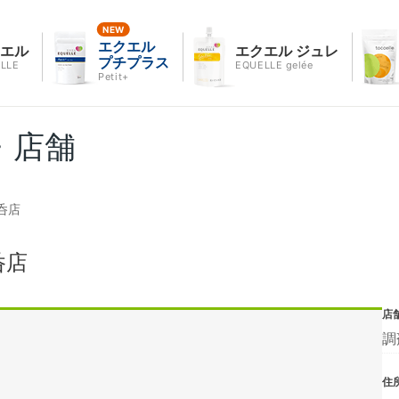
エクエル
クエル
エクエル ジュレ
プチプラス
LLE
EQUELLE gelée
Petit+
・店舗
呑店
呑店
店
調
住