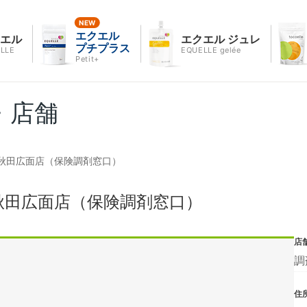
エクエル
クエル
エクエル ジュレ
プチプラス
LLE
EQUELLE gelée
Petit+
・店舗
秋田広面店（保険調剤窓口）
秋田広面店（保険調剤窓口）
店
調
住