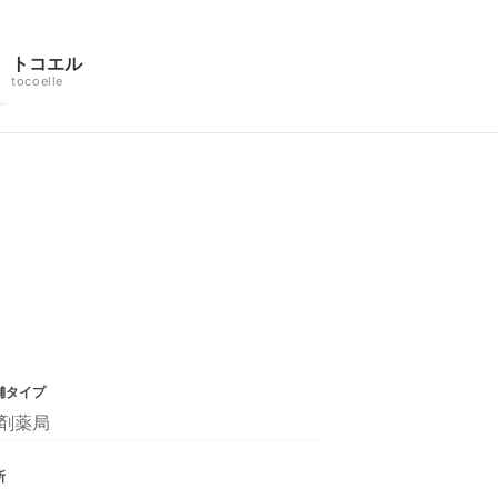
トコエル
tocoelle
舗タイプ
剤薬局
所