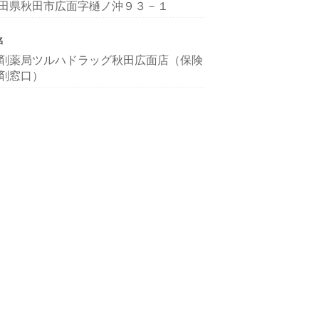
田県秋田市広面字樋ノ沖９３－１
名
剤薬局ツルハドラッグ秋田広面店（保険
剤窓口）