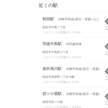
近くの駅
秋田駅
JR奥羽本線(新庄～青森) など
秋田市中通７丁目
ル
を
このページの店舗から 1.6 km
羽後牛島駅
JR羽越本線
秋田市牛島西１丁目
ル
を
このページの店舗から 3.6 km
泉外旭川駅
JR奥羽本線(新庄～青森)
秋田市泉菅野二丁目18番
ル
を
このページの店舗から 4 km
四ツ小屋駅
JR奥羽本線(新庄～青森)
秋田市四ツ小屋
ル
を
このページの店舗から 6.2 km