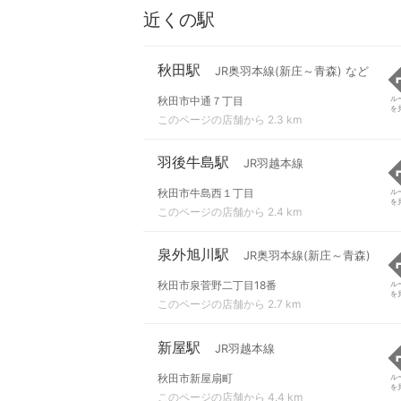
近くの駅
秋田駅
JR奥羽本線(新庄～青森) など
秋田市中通７丁目
ル
を
このページの店舗から 2.3 km
羽後牛島駅
JR羽越本線
秋田市牛島西１丁目
ル
を
このページの店舗から 2.4 km
泉外旭川駅
JR奥羽本線(新庄～青森)
秋田市泉菅野二丁目18番
ル
を
このページの店舗から 2.7 km
新屋駅
JR羽越本線
秋田市新屋扇町
ル
を
このページの店舗から 4.4 km