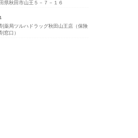
田県秋田市山王５－７－１６
名
剤薬局ツルハドラッグ秋田山王店（保険
剤窓口）