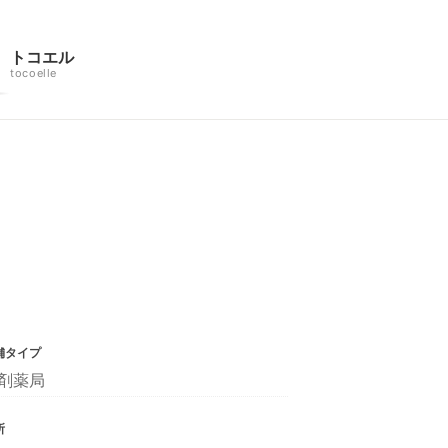
トコエル
tocoelle
舗タイプ
剤薬局
所