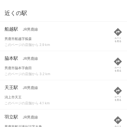
近くの駅
船越駅
JR男鹿線
男鹿市船越字狐森
ルート
を見る
このページの店舗から 2.9 km
脇本駅
JR男鹿線
男鹿市脇本字曲田
ルート
を見る
このページの店舗から 3.2 km
天王駅
JR男鹿線
潟上市天王
ルート
を見る
このページの店舗から 4.1 km
羽立駅
JR男鹿線
男鹿市船川港比詰字大巻
ルート