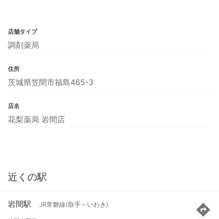
店舗タイプ
調剤薬局
住所
茨城県笠間市福島465-3
店名
花梨薬局 岩間店
近くの駅
岩間駅
JR常磐線(取手～いわき)