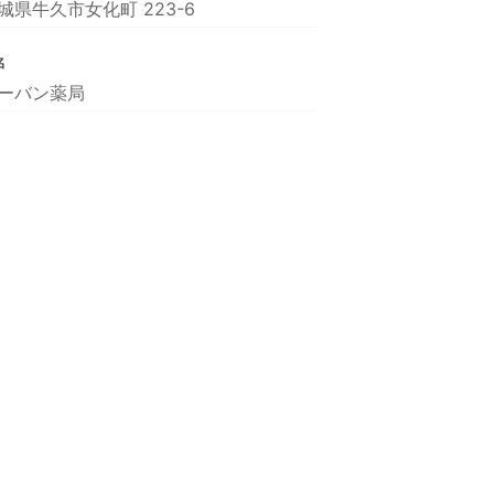
城県牛久市女化町 223-6
名
ーバン薬局