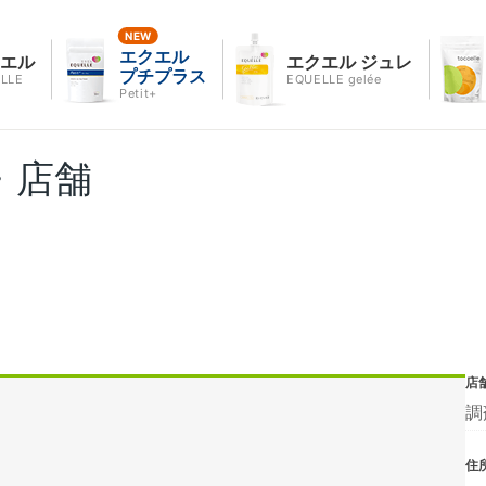
エクエル
クエル
エクエル ジュレ
プチプラス
LLE
EQUELLE gelée
Petit+
・店舗
店
調
住