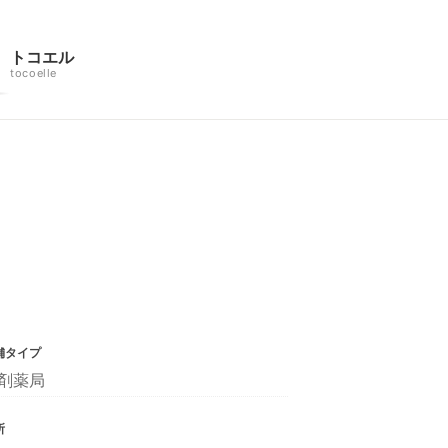
トコエル
tocoelle
舗タイプ
剤薬局
所