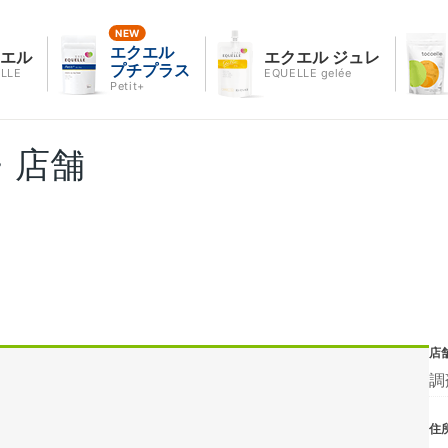
エクエル
クエル
エクエル ジュレ
プチプラス
LLE
EQUELLE gelée
Petit+
・店舗
店
調
住