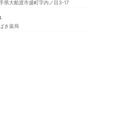
手県大船渡市盛町字内ノ目3-17
名
ばき薬局