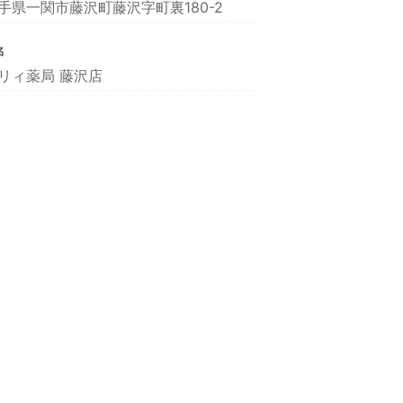
手県一関市藤沢町藤沢字町裏180-2
名
リィ薬局 藤沢店