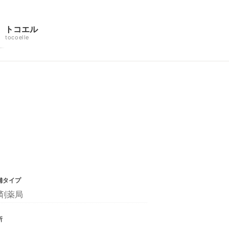
トコエル
tocoelle
舗タイプ
剤薬局
所