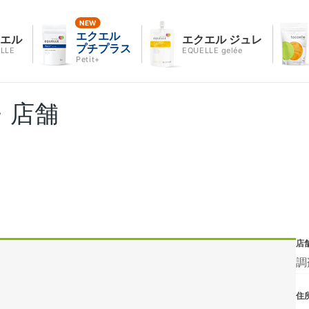
エクエル
クエル
エクエル ジュレ
プチプラス
LLE
EQUELLE gelée
Petit+
・店舗
店
調
住