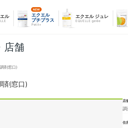
エクエル
クエル
エクエル ジュレ
プチプラス
LLE
EQUELLE gelée
Petit+
・店舗
調剤窓口)
調剤窓口)
店
調
住