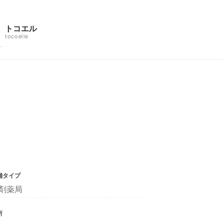
トコエル
tocoelle
舗タイプ
剤薬局
所