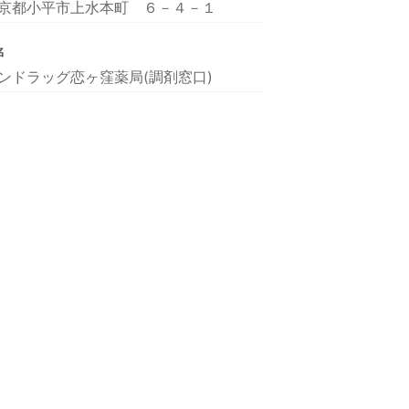
京都小平市上水本町 ６－４－１
名
ンドラッグ恋ヶ窪薬局(調剤窓口)