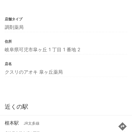
店舗タイプ
調剤薬局
住所
岐阜県可児市皐ヶ丘 1 丁目 1 番地 2
店名
クスリのアオキ 皐ヶ丘薬局
近くの駅
根本駅
JR太多線