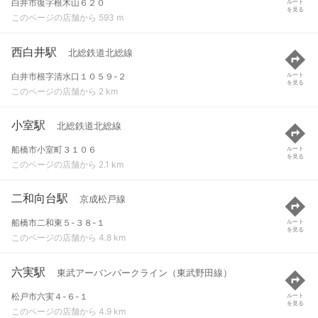
白井市復字根木山６２０
ルート
を見る
このページの店舗から 593 m
西白井駅
北総鉄道北総線
白井市根字清水口１０５９-２
ルート
を見る
このページの店舗から 2 km
小室駅
北総鉄道北総線
船橋市小室町３１０６
ルート
を見る
このページの店舗から 2.1 km
二和向台駅
京成松戸線
船橋市二和東５-３８-１
ルート
を見る
このページの店舗から 4.8 km
六実駅
東武アーバンパークライン（東武野田線）
松戸市六実４-６-１
ルート
を見る
このページの店舗から 4.9 km