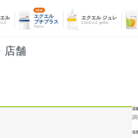
エクエル
クエル
エクエル ジュレ
プチプラス
LLE
EQUELLE gelée
Petit+
・店舗
店
調
住