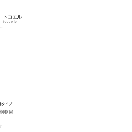
トコエル
tocoelle
舗タイプ
剤薬局
所