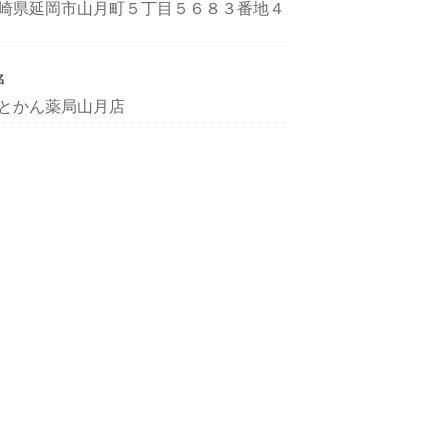
崎県延岡市山月町５丁目５６８３番地４
名
とかん薬局山月店